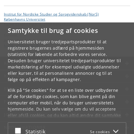
Institut for Nordiske Studier og Sprogvidenskab (NorS)
Københavns Universitet
Karen Blixens Plads 8, 2300 København S
Samtykke til brug af cookies
Kontakt:
Johnny Kondrup
Universitetet bruger tredjepartsprodukter til at
kondrup
@
hum
.
ku
.
dk
registrere brugernes adfærd på hjemmesiden
(statistik) for løbende at forbedre vores service.
Desuden bruger universitetet tredjepartsprodukter til
KØBENHAVNS UNIVERSITET
markedsføring af for eksempel udvalgte uddannelser
eller kurser, til at personalisere annoncer og til at
KONTAKT
følge op på effekten af kampagner.
SERVICES
Klik på "Se cookies" for at se en liste over udbyderne
af de forskellige cookies, som kan blive gemt på din
FOR STUDERENDE OG ANSATTE
computer eller mobil, når du bruger universitetets
hjemmeside. Du kan selv vælge om du vil acceptere
JOB OG KARRIERE
eller afslå cookies, og du kan altid ændre dit samtykke
under
Cookie- og privatlivspolitik
som du finder i
NØDSITUATIONER
bunden af hver side.
Acceptér eller afslå
Statistik
Se cookies