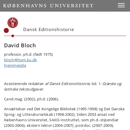
Start
Toggl
Dansk Editionshistorie
David Bloch
professor, ph.d. (født 1975)
bloch@hum.ku.dk
hjemmeside
Assisterende redaktør
af Dansk Editionshistorie
, bd. 1
: Græske og
latinske tekstudgaver
.
Cand.mag. (2002), ph.d. (2006).
Ansættelser ved Det Kongelige Bibliotek (1995-1998) og Det Danske
Sprog- og Litteraturselskab (1998-2002). Siden 2003 ansat ved
Københavns Universitet, SAXO-Instituttet, som ph.d.-stipendiat
(2003-2006), ekstern lektor (2006-2007), postdoc. (2007-2009),