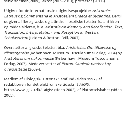
seniorforsker (2009), lektor (2009-2010), professor (2011-).
Udgiver for de internationale udgivelsesprojekter
Aristoteles
Latinus
og
Commentaria in Aristotelem Graeca et Byzantina
. Dertil
udgiver af flere græske og latinske filosofiske tekster fra antikken
og middelalderen, bl.a.
Aristotle on Memory and Recollection. Text,
Translation, Interpretation, and Reception in Western
Scholasticism
(Leiden & Boston: Brill, 2007).
Oversætter af græske tekster, bl.a.
Aristoteles, Om tilblivelse og
tilintetgørelse
(København: Museum Tusculanums Forlag, 2004) og
Aristoteles om hukommelse
(København: Museum Tusculanums
Forlag, 2007). Medoversætter af
Platon. Samlede værker i ny
oversættelse
(2009-).
Medlem af Filologisk-Historisk Samfund (siden 1997), af
redaktionen for det elektroniske tidsskrift
AIGIS,
http://www.igl.ku.dk/~aigis/ (siden 2003), af Platonselskabet (siden
2005).