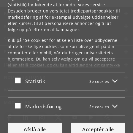
(statistik) for løbende at forbedre vores service.
Desuden bruger universitetet tredjepartsprodukter til
KØBENHAVNS UNIVERSITET
markedsføring af for eksempel udvalgte uddannelser
eller kurser, til at personalisere annoncer og til at
KONTAKT
følge op på effekten af kampagner.
SERVICES
Klik på "Se cookies" for at se en liste over udbyderne
af de forskellige cookies, som kan blive gemt på din
FOR STUDERENDE OG ANSATTE
computer eller mobil, når du bruger universitetets
hjemmeside. Du kan selv vælge om du vil acceptere
JOB OG KARRIERE
eller afslå cookies, og du kan altid ændre dit samtykke
under
Cookie- og privatlivspolitik
som du finder i
NØDSITUATIONER
bunden af hver side.
Acceptér eller afslå
Statistik
Se cookies
Googles privatlivspolitik
WEB
MØD KU PÅ
Acceptér eller afslå
Markedsføring
Se cookies
Afslå alle
Acceptér alle