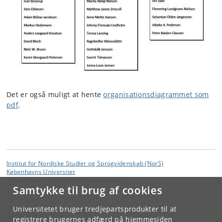
Det er også muligt at hente
organisationsdiagrammet som
pdf
.
Institut for Nordiske Studier og Sprogvidenskab (NorS)
Københavns Universitet
Karen Blixens Plads 8, 2300 København S
Samtykke til brug af cookies
Kontakt:
Johnny Kondrup
Universitetet bruger tredjepartsprodukter til at
kondrup
@
hum
.
ku
.
dk
registrere brugernes adfærd på hjemmesiden